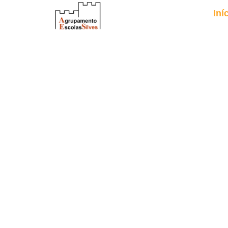
Iní
Escrev