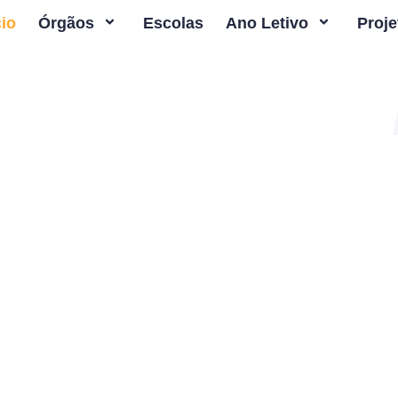
cio
Órgãos
Escolas
Ano Letivo
Proje
e aqui o teu