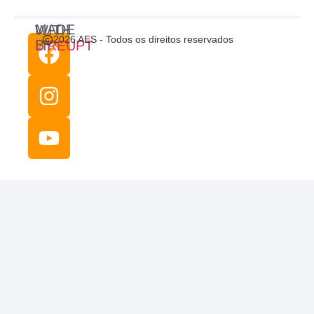
MADE WITH
2026 AES - Todos os direitos reservados
BY
LIREUPT