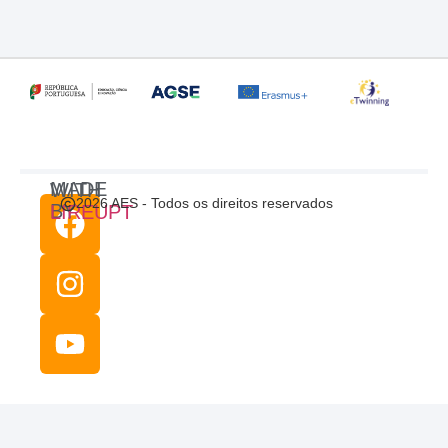
MADE WITH
2026 AES - Todos os direitos reservados
BY
LIREUPT