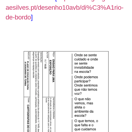
aesilves.pt/desenho10avb/di%
C3%A1rio-
de-bordo
]