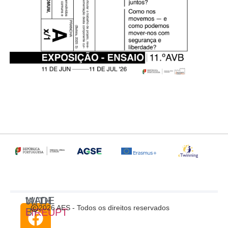
MADE WITH
2026 AES - Todos os direitos reservados
BY
LIREUPT