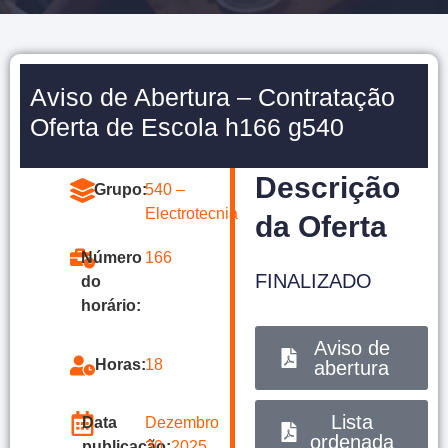
Aviso de Abertura – Contratação
Oferta de Escola h166 g540
Descrição
Grupo:
540 –
Electrotecnia
da Oferta
Número
166
FINALIZADO
do
horário:
Aviso de
Horas:
18
abertura
Lista
Data
Dezembro
ordenada
publicação:
30, 2025