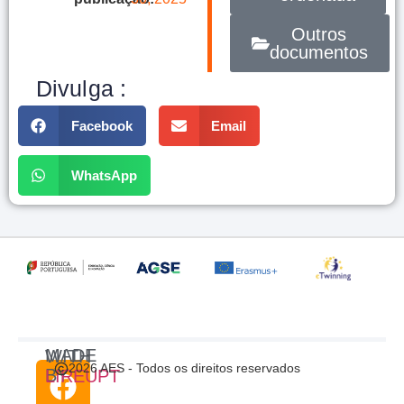
Outros
documentos
Divulga :
Facebook
Email
WhatsApp
MADE WITH
2026 AES - Todos os direitos reservados
BY
LIREUPT