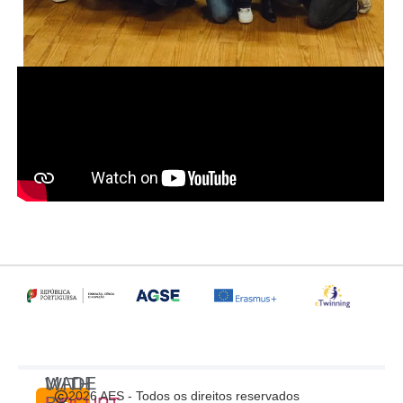
MADE WITH
2026 AES - Todos os direitos reservados
BY