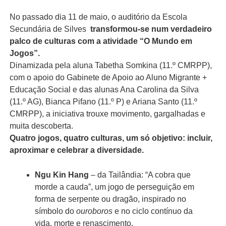
No passado dia 11 de maio, o auditório da Escola
Secundária de Silves
transformou‑se num verdadeiro
palco de culturas com a atividade “O Mundo em
Jogos”
.
Dinamizada pela aluna Tabetha Somkina (11.º CMRPP),
com o apoio do Gabinete de Apoio ao Aluno Migrante +
Educação Social e das alunas Ana Carolina da Silva
(11.º AG), Bianca Pifano (11.º P) e Ariana Santo (11.º
CMRPP), a iniciativa trouxe movimento, gargalhadas e
muita descoberta.
Quatro jogos, quatro culturas, um só objetivo: incluir,
aproximar e celebrar a diversidade.
Ngu Kin Hang
– da Tailândia: “A cobra que
morde a cauda”, um jogo de perseguição em
forma de serpente ou dragão, inspirado no
símbolo do
ouroboros
e no ciclo contínuo da
vida, morte e renascimento.