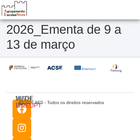
2026_Ementa de 9 a
13 de março
MADE WITH
2026 AES - Todos os direitos reservados
BY
LIREUPT