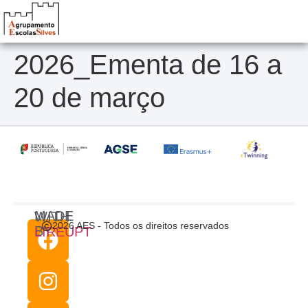
2026_Ementa de 16 a
20 de março
MADE WITH
2026 AES - Todos os direitos reservados
BY
LIREUPT