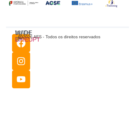
MADE WITH
2026 AES - Todos os direitos reservados
BY
LIREUPT