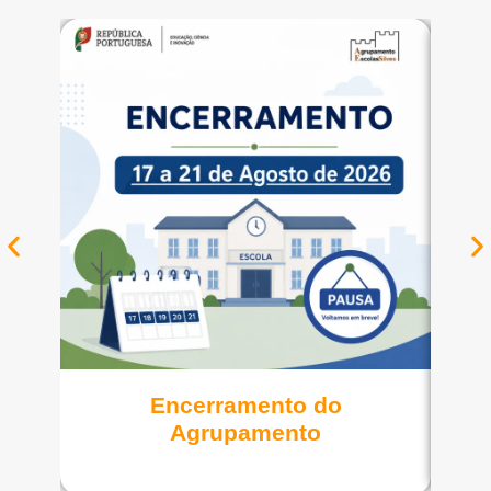
Ver notícia
Encerramento do
A
Agrupamento