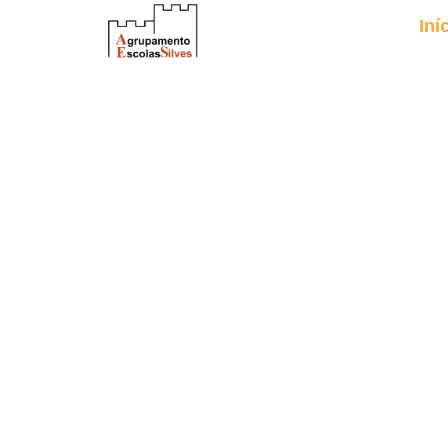
Iní
Escrev