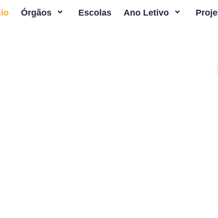
cio
Órgãos
Escolas
Ano Letivo
Proje
e aqui o teu