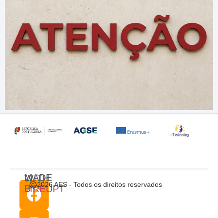
MADE WITH
2026 AES - Todos os direitos reservados
BY
LIREUPT